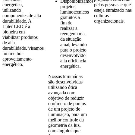
Disponibilizamos
energética,
pelas pessoas e que
projetos
utilizando
esteja enraizado nas
luminotécnicos
componentes de alta
culturas
gratuitos a
durabilidade. A
organizacionais.
fim de
Luter LED é a
realizar a
pioneira em
reengenharia
viabilizar produtos
da situação
de alta
atual, levando
durabilidade, visamos
para o projeto
um melhor
desenvolvido
aproveitamento
alta eficiência
energético.
energética.
Nossas luminárias
são desenvolvidas
utilizando ótica
avançada com
objetivo de reduzir
o número de pontos
de um projeto de
iluminação, para um
melhor controle da
geometria da luz,
com ângulos que