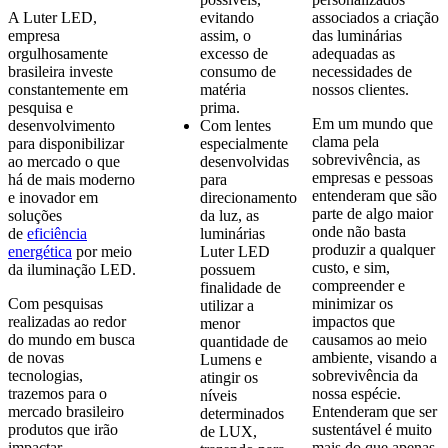
A Luter LED,
evitando
associados a criação
empresa
assim, o
das luminárias
orgulhosamente
excesso de
adequadas as
brasileira investe
consumo de
necessidades de
constantemente em
matéria
nossos clientes.
pesquisa e
prima.
Em um mundo que
desenvolvimento
Com lentes
clama pela
para disponibilizar
especialmente
sobrevivência, as
ao mercado o que
desenvolvidas
empresas e pessoas
há de mais moderno
para
entenderam que são
e inovador em
direcionamento
parte de algo maior
soluções
da luz, as
onde não basta
de
eficiência
luminárias
produzir a qualquer
energética
por meio
Luter LED
custo, e sim,
da iluminação LED.
possuem
compreender e
finalidade de
Com pesquisas
minimizar os
utilizar a
realizadas ao redor
impactos que
menor
do mundo em busca
causamos ao meio
quantidade de
de novas
ambiente, visando a
Lumens e
tecnologias,
sobrevivência da
atingir os
trazemos para o
nossa espécie.
níveis
mercado brasileiro
Entenderam que ser
determinados
produtos que irão
sustentável é muito
de LUX,
impactar
mais do que apenas