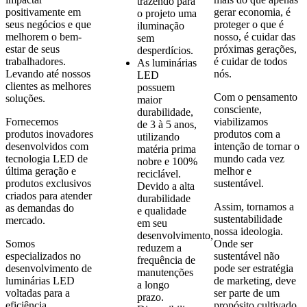
trazendo para
positivamente em
gerar economia, é
o projeto uma
seus negócios e que
proteger o que é
iluminação
melhorem o bem-
nosso, é cuidar das
sem
estar de seus
próximas gerações,
desperdícios.
trabalhadores.
é cuidar de todos
As luminárias
Levando até nossos
nós.
LED
clientes as melhores
possuem
Com o pensamento
soluções.
maior
consciente,
durabilidade,
Fornecemos
viabilizamos
de 3 à 5 anos,
produtos inovadores
produtos com a
utilizando
desenvolvidos com
intenção de tornar o
matéria prima
tecnologia LED de
mundo cada vez
nobre e 100%
última geração e
melhor e
reciclável.
produtos exclusivos
sustentável.
Devido a alta
criados para atender
durabilidade
Assim, tornamos a
as demandas do
e qualidade
sustentabilidade
mercado.
em seu
nossa ideologia.
desenvolvimento,
Somos
Onde ser
reduzem a
especializados no
sustentável não
frequência de
desenvolvimento de
pode ser estratégia
manutenções
luminárias LED
de marketing, deve
a longo
voltadas para a
ser parte de um
prazo.
eficiência
propósito cultivado