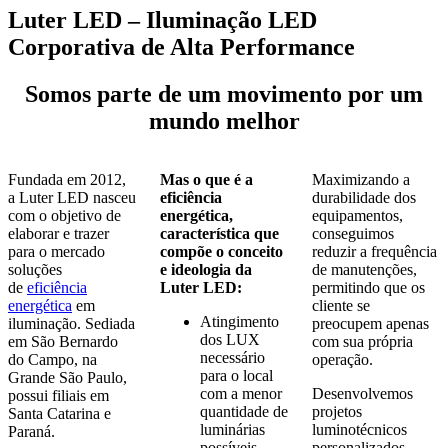
Luter LED – Iluminação LED
Corporativa de Alta Performance
Somos parte de um movimento por um
mundo melhor
Fundada em 2012,
Mas o que é a
Maximizando a
a Luter LED nasceu
eficiência
durabilidade dos
com o objetivo de
energética,
equipamentos,
elaborar e trazer
característica que
conseguimos
para o mercado
compõe o conceito
reduzir a frequência
soluções
e ideologia da
de manutenções,
de
eficiência
Luter LED:
permitindo que os
energética
em
cliente se
Atingimento
iluminação. Sediada
preocupem apenas
dos LUX
em São Bernardo
com sua própria
necessário
do Campo, na
operação.
para o local
Grande São Paulo,
com a menor
Desenvolvemos
possui filiais em
quantidade de
projetos
Santa Catarina e
luminárias
luminotécnicos
Paraná.
possíveis,
personalizados