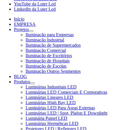
YouTube da Luter Led
LinkedIn da Luter Led
Início
EMPRESA
Projetos
Iluminação para Empresas
Iluminação Industrial
Iluminação de Supermercados
Iluminação Comercial
Iluminação de Escritórios
Iluminação de Hospitais
Iluminação de Escolas
Iluminação Outros Segmentos
BLOG
Produtos
Luminárias Industriais LED
Luminárias LED Comerciais E Corporativas
Luminárias Lineares LED
Luminárias High Bay LED
Luminárias LED Para Áreas Externas
Luminárias LED | Spot, Plafon E Downlight
Luminária Painel LED
Luminárias Herméticas LED
Projetores LED | Refletores LED