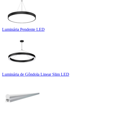
Luminária Pendente LED
Luminária de Gôndola Linear Slim LED