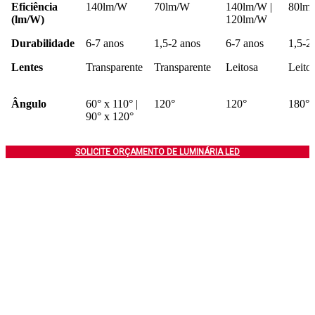
Eficiência
140lm/W
70lm/W
140lm/W |
80lm
(lm/W)
120lm/W
Durabilidade
6-7 anos
1,5-2 anos
6-7 anos
1,5-2
Lentes
Transparente
Transparente
Leitosa
Leito
Ângulo
60° x 110° |
120°
120°
180°
90° x 120°
SOLICITE ORÇAMENTO DE LUMINÁRIA LED