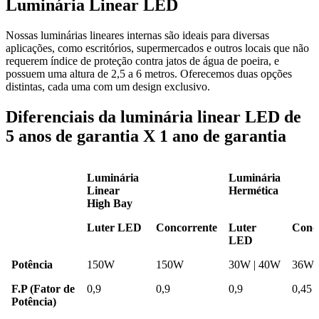
Luminária Linear LED
Nossas luminárias lineares internas são ideais para diversas
aplicações, como escritórios, supermercados e outros locais que não
requerem índice de proteção contra jatos de água de poeira, e
possuem uma altura de 2,5 a 6 metros. Oferecemos duas opções
distintas, cada uma com um design exclusivo.
Diferenciais da luminária linear LED de
5 anos de garantia X 1 ano de garantia
Luminária
Luminária
Linear
Hermética
High Bay
Luminária
Luminária
Luter LED
Concorrente
Luter
Conc
Linear
Hermética
LED
High Bay
Potência
150W
150W
30W | 40W
36W
F.P (Fator de
0,9
0,9
0,9
0,45
Potência)