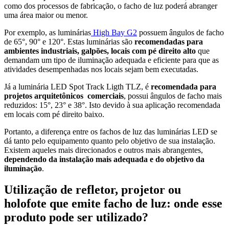
como dos processos de fabricação, o facho de luz poderá abranger
uma área maior ou menor.
Por exemplo, as luminárias
High Bay G2
possuem ângulos de facho
de 65°, 90° e 120°. Estas luminárias são
recomendadas para
ambientes industriais, galpões, locais com pé direito alto
que
demandam um tipo de iluminação adequada e eficiente para que as
atividades desempenhadas nos locais sejam bem executadas.
Já a luminária LED Spot Track Ligth TLZ, é
recomendada para
projetos arquitetônicos comerciais
, possui ângulos de facho mais
reduzidos: 15°, 23° e 38°. Isto devido à sua aplicação recomendada
em locais com pé direito baixo.
Portanto, a diferença entre os fachos de luz das luminárias LED se
dá tanto pelo equipamento quanto pelo objetivo de sua instalação.
Existem aqueles mais direcionados e outros mais abrangentes,
dependendo da instalação mais adequada e do objetivo da
iluminação
.
Utilização de refletor, projetor ou
holofote que emite facho de luz: onde esse
produto pode ser utilizado?