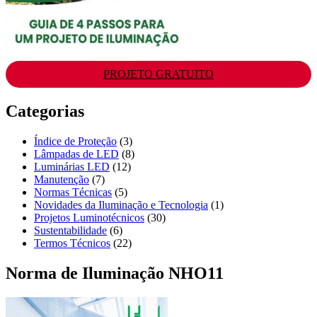
PROJETO GRATUITO
Categorias
Índice de Proteção
(3)
Lâmpadas de LED
(8)
Luminárias LED
(12)
Manutenção
(7)
Normas Técnicas
(5)
Novidades da Iluminação e Tecnologia
(1)
Projetos Luminotécnicos
(30)
Sustentabilidade
(6)
Termos Técnicos
(22)
Norma de Iluminação NHO11