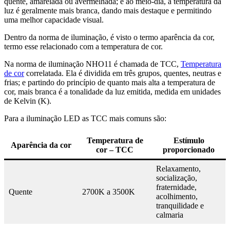
quente, amarelada ou avermelhada; e ao meio-dia, a temperatura da
luz é geralmente mais branca, dando mais destaque e permitindo
uma melhor capacidade visual.
Dentro da norma de iluminação, é visto o termo aparência da cor,
termo esse relacionado com a temperatura de cor.
Na norma de iluminação NHO11 é chamada de TCC,
Temperatura
de cor
correlatada. Ela é dividida em três grupos, quentes, neutras e
frias; e partindo do princípio de quanto mais alta a temperatura de
cor, mais branca é a tonalidade da luz emitida, medida em unidades
de Kelvin (K).
Para a iluminação LED as TCC mais comuns são:
Temperatura de
Estímulo
Aparência da cor
cor – TCC
proporcionado
Relaxamento,
socialização,
fraternidade,
Quente
2700K a 3500K
acolhimento,
tranquilidade e
calmaria