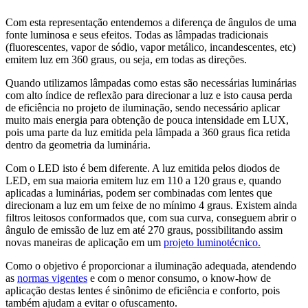
Com esta representação entendemos a diferença de ângulos de uma
fonte luminosa e seus efeitos. Todas as lâmpadas tradicionais
(fluorescentes, vapor de sódio, vapor metálico, incandescentes, etc)
emitem luz em 360 graus, ou seja, em todas as direções.
Quando utilizamos lâmpadas como estas são necessárias luminárias
com alto índice de reflexão para direcionar a luz e isto causa perda
de eficiência no projeto de iluminação, sendo necessário aplicar
muito mais energia para obtenção de pouca intensidade em LUX,
pois uma parte da luz emitida pela lâmpada a 360 graus fica retida
dentro da geometria da luminária.
Com o LED isto é bem diferente. A luz emitida pelos diodos de
LED, em sua maioria emitem luz em 110 a 120 graus e, quando
aplicadas a luminárias, podem ser combinadas com lentes que
direcionam a luz em um feixe de no mínimo 4 graus. Existem ainda
filtros leitosos conformados que, com sua curva, conseguem abrir o
ângulo de emissão de luz em até 270 graus, possibilitando assim
novas maneiras de aplicação em um
projeto luminotécnico.
Como o objetivo é proporcionar a iluminação adequada, atendendo
as
normas vigentes
e com o menor consumo, o know-how de
aplicação destas lentes é sinônimo de eficiência e conforto, pois
também ajudam a evitar o ofuscamento.