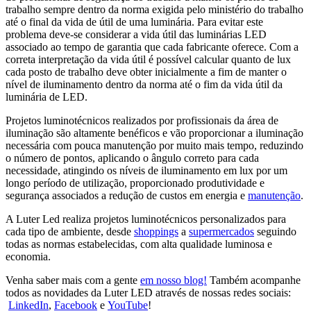
trabalho sempre dentro da norma exigida pelo ministério do trabalho
até o final da vida de útil de uma luminária. Para evitar este
problema deve-se considerar a vida útil das luminárias LED
associado ao tempo de garantia que cada fabricante oferece. Com a
correta interpretação da vida útil é possível calcular quanto de lux
cada posto de trabalho deve obter inicialmente a fim de manter o
nível de iluminamento dentro da norma até o fim da vida útil da
luminária de LED.
Projetos luminotécnicos realizados por profissionais da área de
iluminação são altamente benéficos e vão proporcionar a iluminação
necessária com pouca manutenção por muito mais tempo, reduzindo
o número de pontos, aplicando o ângulo correto para cada
necessidade, atingindo os níveis de iluminamento em lux por um
longo período de utilização, proporcionado produtividade e
segurança associados a redução de custos em energia e
manutenção
.
A Luter Led realiza projetos luminotécnicos personalizados para
cada tipo de ambiente, desde
shoppings
a
supermercados
seguindo
todas as normas estabelecidas, com alta qualidade luminosa e
economia.
Venha saber mais com a gente
em nosso blog!
Também acompanhe
todos as novidades da Luter LED através de nossas redes sociais:
LinkedIn
,
Facebook
e
YouTube
!