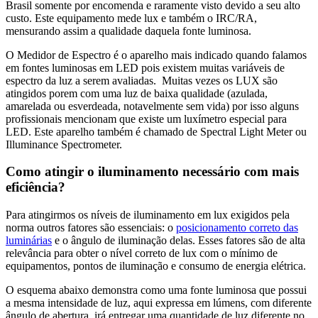
Brasil somente por encomenda e raramente visto devido a seu alto
custo. Este equipamento mede lux e também o IRC/RA,
mensurando assim a qualidade daquela fonte luminosa.
O Medidor de Espectro é o aparelho mais indicado quando falamos
em fontes luminosas em LED pois existem muitas variáveis de
espectro da luz a serem avaliadas. Muitas vezes os LUX são
atingidos porem com uma luz de baixa qualidade (azulada,
amarelada ou esverdeada, notavelmente sem vida) por isso alguns
profissionais mencionam que existe um luxímetro especial para
LED. Este aparelho também é chamado de Spectral Light Meter ou
Illuminance Spectrometer.
Como atingir o iluminamento necessário com mais
eficiência?
Para atingirmos os níveis de iluminamento em lux exigidos pela
norma outros fatores são essenciais: o
posicionamento correto das
luminárias
e o ângulo de iluminação delas. Esses fatores são de alta
relevância para obter o nível correto de lux com o mínimo de
equipamentos, pontos de iluminação e consumo de energia elétrica.
O esquema abaixo demonstra como uma fonte luminosa que possui
a mesma intensidade de luz, aqui expressa em lúmens, com diferente
ângulo de abertura, irá entregar uma quantidade de luz diferente no