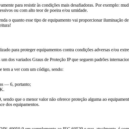
vamente para resistir às condições mais desafiadoras. Por exemplo: mu
sivos ou com alto teor de poeira e/ou umidade.
enda o quanto esse tipo de equipamento vai proporcionar iluminação d
itura!
alizado para proteger equipamentos contra condições adversas e/ou extr
as um dos variados Graus de Proteção IP que seguem padrões internaci
me tem a ver com um código, sendo:
das — 6, portanto;
9K.
9, sendo que o menor valor não oferece proteção alguma ao equipamento
nce dos equipamentos.
ão DIN 40050-9 em complemento ao IEC 60529 e que, atualmente, é co