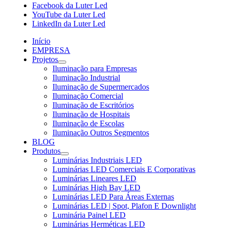
Facebook da Luter Led
YouTube da Luter Led
LinkedIn da Luter Led
Início
EMPRESA
Projetos
Iluminação para Empresas
Iluminação Industrial
Iluminação de Supermercados
Iluminação Comercial
Iluminação de Escritórios
Iluminação de Hospitais
Iluminação de Escolas
Iluminação Outros Segmentos
BLOG
Produtos
Luminárias Industriais LED
Luminárias LED Comerciais E Corporativas
Luminárias Lineares LED
Luminárias High Bay LED
Luminárias LED Para Áreas Externas
Luminárias LED | Spot, Plafon E Downlight
Luminária Painel LED
Luminárias Herméticas LED