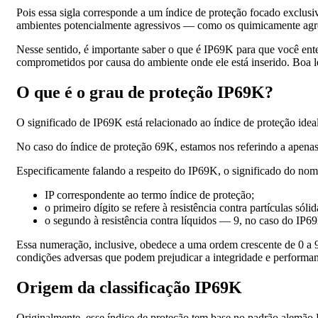
Pois essa sigla corresponde a um índice de proteção focado exclusi
ambientes potencialmente agressivos — como os quimicamente agres
Nesse sentido, é importante saber o que é IP69K para que você ent
comprometidos por causa do ambiente onde ele está inserido. Boa le
O que é o grau de proteção IP69K?
O significado de IP69K está relacionado ao índice de proteção ide
No caso do índice de proteção 69K, estamos nos referindo a apen
Especificamente falando a respeito do IP69K, o significado do no
IP correspondente ao termo índice de proteção;
o primeiro dígito se refere à resistência contra partículas sóli
o segundo à resistência contra líquidos — 9, no caso do IP6
Essa numeração, inclusive, obedece a uma ordem crescente de 0 a 
condições adversas que podem prejudicar a integridade e performa
Origem da classificação IP69K
Originalmente, esse índice de proteção tem base no padrão alem