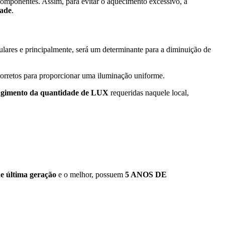
 componentes
. Assim, para evitar o aquecimento excessivo, a
dade
.
ares e principalmente, será um determinante para a diminuição de
corretos para proporcionar uma iluminação uniforme.
ngimento da quantidade de LUX
requeridas naquele local,
de última geração
e o melhor, possuem
5 ANOS DE