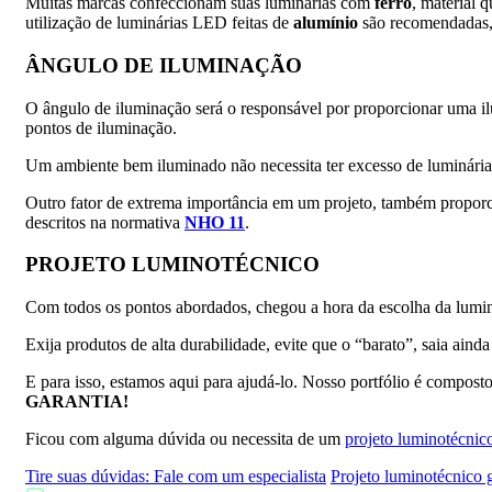
Muitas marcas confeccionam suas luminárias com
ferro
, material 
utilização de luminárias LED feitas de
alumínio
são recomendadas, 
ÂNGULO DE ILUMINAÇÃO
O ângulo de iluminação será o responsável por proporcionar uma i
pontos de iluminação.
Um ambiente bem iluminado não necessita ter excesso de luminárias
Outro fator de extrema importância em um projeto, também proporcio
descritos na normativa
NHO 11
.
PROJETO LUMINOTÉCNICO
Com todos os pontos abordados, chegou a hora da escolha da lumin
Exija produtos de alta durabilidade, evite que o “barato”, saia aind
E para isso, estamos aqui para ajudá-lo. Nosso portfólio é compost
GARANTIA!
Ficou com alguma dúvida ou necessita de um
projeto luminotécnic
Tire suas dúvidas: Fale com um especialista
Projeto luminotécnico g