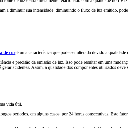
da fonte de luz e está diretamente relacionado com a qualidade do LED 
 a diminuir sua intensidade, diminuindo o fluxo de luz emitido, podend
a de cor
é uma característica que pode ser alterada devido a qualidad
iência e precisão da emissão de luz. Isso pode resultar em uma mudan
é gerar acidentes. Assim, a qualidade dos componentes utilizados deve 
a vida útil.
r longos períodos, em alguns casos, por 24 horas consecutivas. Este fato