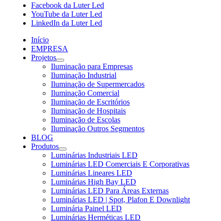
Facebook da Luter Led
YouTube da Luter Led
LinkedIn da Luter Led
Início
EMPRESA
Projetos
Iluminação para Empresas
Iluminação Industrial
Iluminação de Supermercados
Iluminação Comercial
Iluminação de Escritórios
Iluminação de Hospitais
Iluminação de Escolas
Iluminação Outros Segmentos
BLOG
Produtos
Luminárias Industriais LED
Luminárias LED Comerciais E Corporativas
Luminárias Lineares LED
Luminárias High Bay LED
Luminárias LED Para Áreas Externas
Luminárias LED | Spot, Plafon E Downlight
Luminária Painel LED
Luminárias Herméticas LED