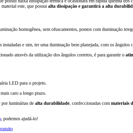
que possui
baixa dissipação térmica
e
ocasionará em rápida queima dos
material este, que possui
alta dissipação e garantirá a alta durabili
luminação homogênea, sem ofuscamentos, pontos com iluminação irregul
 instaladas e sim, ter uma iluminação bem planejada, com os ângulos 
nado através da utilização dos ângulos corretos, é para garantir o
ati
ária LED para o projeto.
a mais caro a longo prazo.
o por luminárias de
alta durabilidade
, confeccionadas com
materiais 
o
, podemos ajudá-lo!
ratuito