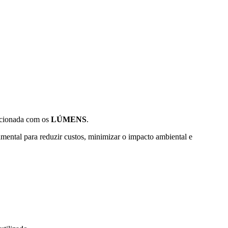
acionada com os
LÚMENS
.
amental para
reduzir custos
,
minimizar
o
impacto ambiental
e