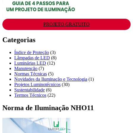
PROJETO GRATUITO
Categorias
Índice de Proteção
(3)
Lâmpadas de LED
(8)
Luminárias LED
(12)
Manutenção
(7)
Normas Técnicas
(5)
Novidades da Iluminação e Tecnologia
(1)
Projetos Luminotécnicos
(30)
Sustentabilidade
(6)
Termos Técnicos
(22)
Norma de Iluminação NHO11