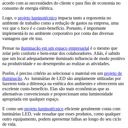
acordo com as necessidades do cliente e para fins de economia no
consumo de energia elétrica.
Logo, o
projeto luminotécnico
impacta tanto a ergonomia no
ambiente de trabalho como a redução de gastos na empresa, uma
vez que o foco é o custo-benefício. Portanto, é importante
implementá-lo no ambiente corporativo por conta das diversas
vantagens que ele traz.
Pensar na
iluminação em um espaço empresarial
é o mesmo que
zelar pelo conforto e bem-estar dos colaboradores. Aliás, é sabido
que um local adequadamente iluminado influencia de modo positivo
na produtividade e no desempenho ao realizar as atividades.
Porém, é preciso critério ao selecionar o material em um
projeto de
iluminação
. As luminárias de LED são amplamente utilizadas por
fazerem toda a diferença na estética dos ambientes e oferecerem um
excelente custo-benefício. Elas são mais econômicas que as
alternativas convencionais e proporcionam uma luminosidade
apropriada em qualquer espaço.
E como um
projeto luminotécnico
eficiente geralmente conta com
luminárias LED, vale ressaltar que esses produtos, como qualquer
outro equipamento, podem apresentar falhas ao longo do seu ciclo
de vida.